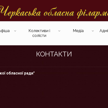
еркаська обласна фiларм
Афіша
Колективи і
Медіа
Адмі
солісти
КОНТАКТИ
кої обласної ради"