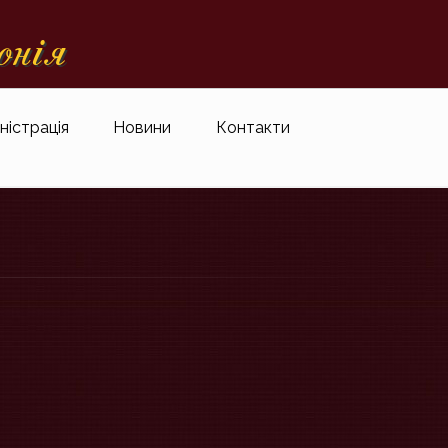
онiя
ністрація
Новини
Контакти