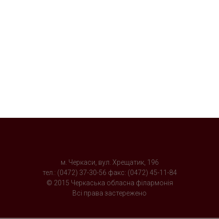
м. Черкаси, вул. Хрещатик, 196
тел.: (0472) 37-30-56 факс: (0472) 45-11-84
© 2015 Черкаська обласна філармонія
Всі права застережено